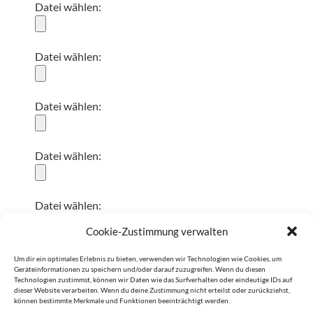
Datei wählen:
Datei wählen:
Datei wählen:
Datei wählen:
Datei wählen:
Cookie-Zustimmung verwalten
Ich bestätige die Nutzung meiner Daten laut
Um dir ein optimales Erlebnis zu bieten, verwenden wir Technologien wie Cookies, um
Geräteinformationen zu speichern und/oder darauf zuzugreifen. Wenn du diesen
Datenschutzerklärung
Technologien zustimmst, können wir Daten wie das Surfverhalten oder eindeutige IDs auf
dieser Website verarbeiten. Wenn du deine Zustimmung nicht erteilst oder zurückziehst,
können bestimmte Merkmale und Funktionen beeinträchtigt werden.