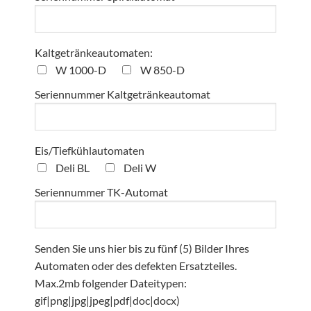
Kaltgetränkeautomaten:
W 1000-D
W 850-D
Seriennummer Kaltgetränkeautomat
Eis/Tiefkühlautomaten
Deli BL
Deli W
Seriennummer TK-Automat
Senden Sie uns hier bis zu fünf (5) Bilder Ihres
Automaten oder des defekten Ersatzteiles.
Max.2mb folgender Dateitypen:
gif|png|jpg|jpeg|pdf|doc|docx)