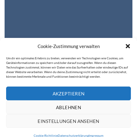
Cookie-Zustimmung verwalten
Um dir ein optimales Erlebnis zu bieten, verwenden wir Technologien wie Cookies, um
Geräteinformationen zu speichern und/oder darauf zuzugreifen. Wenn du diesen
Technologien zustimmst, können wir Daten wie das Surfverhalten oder eindeutige IDs auf
DEFAULT STYLE
dieser Website verarbeiten. Wenn du deine Zustimmung nicht erteilst oder zurückziehst,
können bestimmte Merkmale und Funktionen beeinträchtigt werden.
Sorry, no pages was found
AKZEPTIEREN
ABLEHNEN
EINSTELLUNGEN ANSEHEN
IMPRESSUM
DATENSCHUTZERKLÄRUNG
Cookie-Richtlinie
Datenschutzerklärung
Impressum