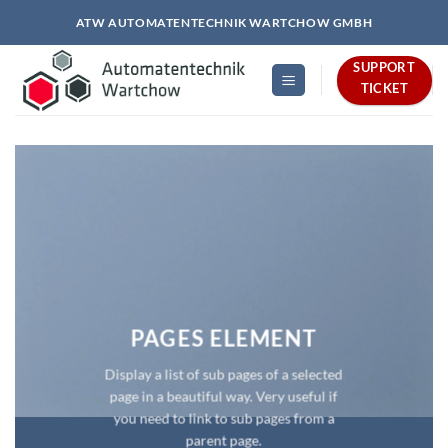
Zum
ATW AUTOMATENTECHNIK WARTCHOW GMBH
Inhalt
springen
SUPPORT
TICKET
PAGES ELEMENT
Display a list of sub pages of a selected
page in a beautiful way. Very useful if
you need to link to sub pages from a
parent page.