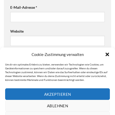
E-Mail-Adresse
*
Website
Cookie-Zustimmung verwalten
Ja, füge mich zu der Mailingliste hinzu!
Um dir ein optimales Erlebnis zu bieten, verwenden wir Technologien wie Cookies, um
Are you human? Please solve:
Geräteinformationen zu speichern und/oder darauf zuzugreifen. Wenn du diesen
Technologien zustimmst, können wir Daten wie das Surfverhalten oder eindeutige IDs auf
dieser Website verarbeiten. Wenn du deine Zustimmung nicht erteilst oder zurückziehst,
können bestimmte Merkmale und Funktionen beeinträchtigt werden.
AKZEPTIEREN
ABLEHNEN