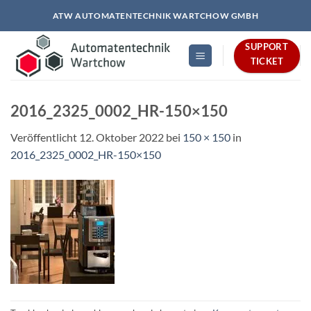
Zum
ATW AUTOMATENTECHNIK WARTCHOW GMBH
Inhalt
springen
SUPPORT
TICKET
2016_2325_0002_HR-150×150
Veröffentlicht
12. Oktober 2022
bei
150 × 150
in
2016_2325_0002_HR-150×150