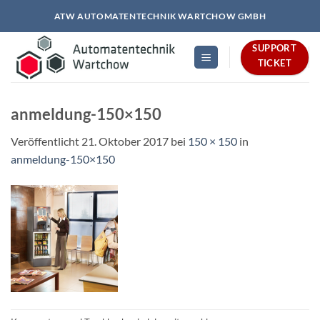
Zum
ATW AUTOMATENTECHNIK WARTCHOW GMBH
Inhalt
springen
SUPPORT
TICKET
anmeldung-150×150
Veröffentlicht
21. Oktober 2017
bei
150 × 150
in
anmeldung-150×150