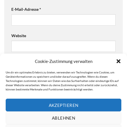
E-Mail-Adresse
*
Website
Cookie-Zustimmung verwalten
Ja, füge mich zu der Mailingliste hinzu!
Um dir ein optimales Erlebnis zu bieten, verwenden wir Technologien wie Cookies, um
Are you human? Please solve:
Geräteinformationen zu speichern und/oder darauf zuzugreifen. Wenn du diesen
Technologien zustimmst, können wir Daten wie das Surfverhalten oder eindeutige IDs auf
dieser Website verarbeiten. Wenn du deine Zustimmung nicht erteilst oder zurückziehst,
können bestimmte Merkmale und Funktionen beeinträchtigt werden.
AKZEPTIEREN
ABLEHNEN