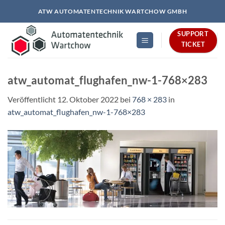
Zum
ATW AUTOMATENTECHNIK WARTCHOW GMBH
Inhalt
springen
SUPPORT
TICKET
atw_automat_flughafen_nw-1-768×283
Veröffentlicht
12. Oktober 2022
bei
768 × 283
in
atw_automat_flughafen_nw-1-768×283