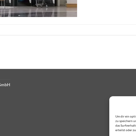
 GmbH
Um dir ein opt
zu speichern u
das Surfverhal
erteilst oder 