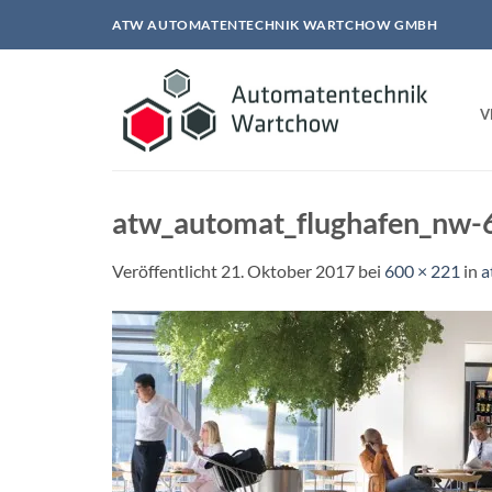
Zum
ATW AUTOMATENTECHNIK WARTCHOW GMBH
Inhalt
springen
V
atw_automat_flughafen_nw
Veröffentlicht
21. Oktober 2017
bei
600 × 221
in
a