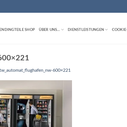
ENDINGTEILE SHOP
ÜBER UNS…
DIENSTLEISTUNGEN
COOKIE-
-600×221
tw_automat_flughafen_nw-600×221