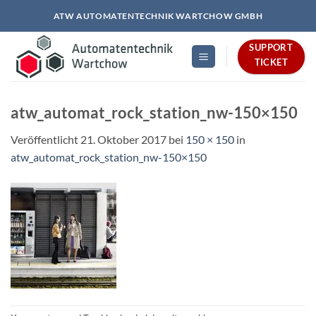
Zum
ATW AUTOMATENTECHNIK WARTCHOW GMBH
Inhalt
springen
SUPPORT
TICKET
atw_automat_rock_station_nw-150×150
Veröffentlicht
21. Oktober 2017
bei
150 × 150
in
atw_automat_rock_station_nw-150×150