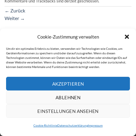
Kommentare und Trackbacks sind derzeit geschlossen.
←
Zurück
Weiter
→
Cookie-Zustimmung verwalten
IMPRESSUM
DATENSCHUTZERKLÄRUNG
Um dir ein optimales Erlebnis zu bieten, verwenden wir Technologien wie Cookies, um
Geräteinformationen zu speichern und/oder darauf zuzugreifen. Wenn du diesen
Copyright 2026 ©
ATW Automatentechnik Wartchow GmbH
Technologien zustimmst, können wir Daten wie das Surfverhalten oder eindeutige IDs auf
dieser Website verarbeiten. Wenn du deine Zustimmung nicht erteilst oder zurückziehst,
können bestimmte Merkmale und Funktionen beeinträchtigt werden.
AKZEPTIEREN
ABLEHNEN
EINSTELLUNGEN ANSEHEN
Cookie-Richtlinie
Datenschutzerklärung
Impressum