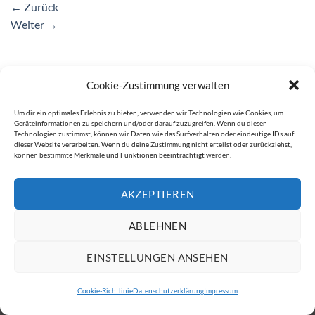
←
Zurück
Weiter
→
Cookie-Zustimmung verwalten
IMPRESSUM
DATENSCHUTZERKLÄRUNG
Copyright 2026 ©
ATW Automatentechnik Wartchow GmbH
Um dir ein optimales Erlebnis zu bieten, verwenden wir Technologien wie Cookies, um
Geräteinformationen zu speichern und/oder darauf zuzugreifen. Wenn du diesen
Technologien zustimmst, können wir Daten wie das Surfverhalten oder eindeutige IDs auf
dieser Website verarbeiten. Wenn du deine Zustimmung nicht erteilst oder zurückziehst,
können bestimmte Merkmale und Funktionen beeinträchtigt werden.
AKZEPTIEREN
ABLEHNEN
EINSTELLUNGEN ANSEHEN
Cookie-Richtlinie
Datenschutzerklärung
Impressum