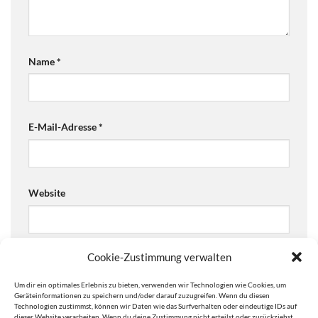
Name
*
E-Mail-Adresse
*
Website
Cookie-Zustimmung verwalten
Ja, füge mich zu der Mailingliste hinzu!
Um dir ein optimales Erlebnis zu bieten, verwenden wir Technologien wie Cookies, um
Are you human? Please solve:
Geräteinformationen zu speichern und/oder darauf zuzugreifen. Wenn du diesen
Technologien zustimmst, können wir Daten wie das Surfverhalten oder eindeutige IDs auf
dieser Website verarbeiten. Wenn du deine Zustimmung nicht erteilst oder zurückziehst,