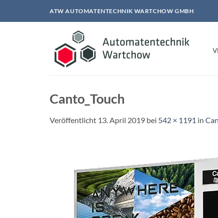
Zum
ATW AUTOMATENTECHNIK WARTCHOW GMBH
Inhalt
springen
V
Canto_Touch
Veröffentlicht
13. April 2019
bei
542 × 1191
in
Can