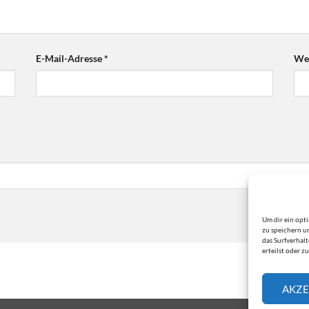
E-Mail-Adresse
*
Web
Um dir ein opt
zu speichern u
das Surfverhal
erteilst oder 
AKZE