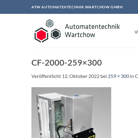
Zum
ATW AUTOMATENTECHNIK WARTCHOW GMBH
Inhalt
springen
V
CF-2000-259×300
Veröffentlicht
12. Oktober 2022
bei
259 × 300
in
C