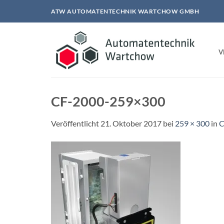
Zum
ATW AUTOMATENTECHNIK WARTCHOW GMBH
Inhalt
springen
V
CF-2000-259×300
Veröffentlicht
21. Oktober 2017
bei
259 × 300
in
C