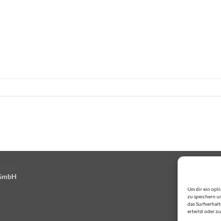
 GmbH
Um dir ein opt
zu speichern u
das Surfverhal
erteilst oder 