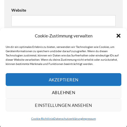
Website
Cookie-Zustimmung verwalten
Ja, füge mich zu der Mailingliste hinzu!
Um dir ein optimales Erlebnis zu bieten, verwenden wir Technologien wie Cookies, um
Are you human? Please solve:
Geräteinformationen zu speichern und/oder darauf zuzugreifen. Wenn du diesen
Technologien zustimmst, können wir Daten wie das Surfverhalten oder eindeutige IDs auf
dieser Website verarbeiten. Wenn du deine Zustimmung nicht erteilst oder zurückziehst,
können bestimmte Merkmale und Funktionen beeinträchtigt werden.
AKZEPTIEREN
ABLEHNEN
EINSTELLUNGEN ANSEHEN
IMPRESSUM
DATENSCHUTZERKLÄRUNG
Cookie-Richtlinie
Datenschutzerklärung
Impressum
Copyright 2026 ©
ATW Automatentechnik Wartchow GmbH