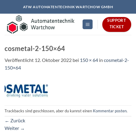
Zum
ATW AUTOMATENTECHNIK WARTCHOW GMBH
Inhalt
springen
SUPPORT
TICKET
cosmetal-2-150×64
Veröffentlicht
12. Oktober 2022
bei
150 × 64
in
cosmetal-2-
150×64
Trackbacks sind geschlossen, aber du kannst einen
Kommentar posten
.
←
Zurück
Weiter
→