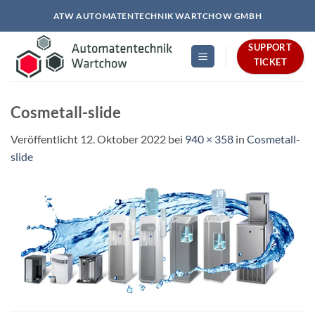
Zum
ATW AUTOMATENTECHNIK WARTCHOW GMBH
Inhalt
springen
SUPPORT
TICKET
Cosmetall-slide
Veröffentlicht
12. Oktober 2022
bei
940 × 358
in
Cosmetall-
slide