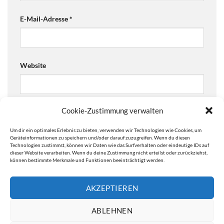
E-Mail-Adresse
*
Website
Cookie-Zustimmung verwalten
Ja, füge mich zu der Mailingliste hinzu!
Um dir ein optimales Erlebnis zu bieten, verwenden wir Technologien wie Cookies, um
Are you human? Please solve:
Geräteinformationen zu speichern und/oder darauf zuzugreifen. Wenn du diesen
Technologien zustimmst, können wir Daten wie das Surfverhalten oder eindeutige IDs auf
dieser Website verarbeiten. Wenn du deine Zustimmung nicht erteilst oder zurückziehst,
können bestimmte Merkmale und Funktionen beeinträchtigt werden.
AKZEPTIEREN
ABLEHNEN