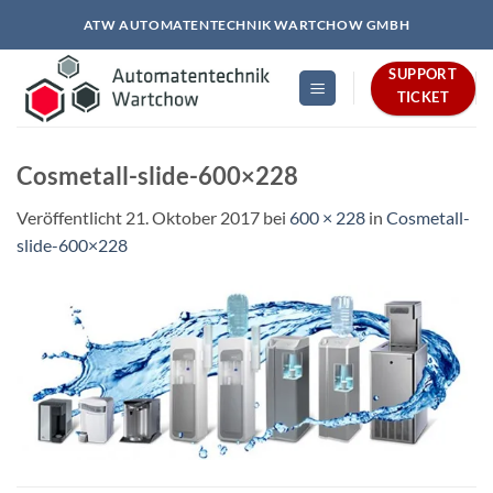
Zum
ATW AUTOMATENTECHNIK WARTCHOW GMBH
Inhalt
springen
SUPPORT
TICKET
Cosmetall-slide-600×228
Veröffentlicht
21. Oktober 2017
bei
600 × 228
in
Cosmetall-
slide-600×228