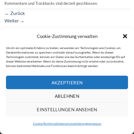
Kommentare und Trackbacks sind derzeit geschlossen.
←
Zurück
Weiter
→
Cookie-Zustimmung verwalten
Um dir ein optimales Erlebnis zu bieten, verwenden wir Technologien wie Cookies, um
IMPRESSUM
DATENSCHUTZERKLÄRUNG
Geräteinformationen zu speichern und/oder darauf zuzugreifen. Wenn du diesen
Copyright 2026 ©
ATW Automatentechnik Wartchow GmbH
Technologien zustimmst, können wir Daten wie das Surfverhalten oder eindeutige IDs auf
dieser Website verarbeiten. Wenn du deine Zustimmung nicht erteilst oder zurückziehst,
können bestimmte Merkmale und Funktionen beeinträchtigt werden.
AKZEPTIEREN
ABLEHNEN
EINSTELLUNGEN ANSEHEN
Cookie-Richtlinie
Datenschutzerklärung
Impressum