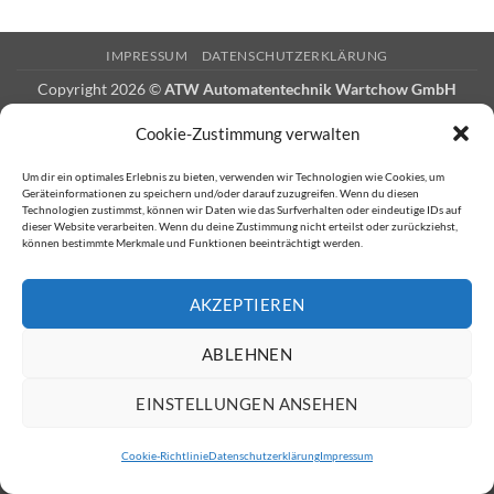
IMPRESSUM
DATENSCHUTZERKLÄRUNG
Copyright 2026 ©
ATW Automatentechnik Wartchow GmbH
Cookie-Zustimmung verwalten
Um dir ein optimales Erlebnis zu bieten, verwenden wir Technologien wie Cookies, um
Geräteinformationen zu speichern und/oder darauf zuzugreifen. Wenn du diesen
Technologien zustimmst, können wir Daten wie das Surfverhalten oder eindeutige IDs auf
dieser Website verarbeiten. Wenn du deine Zustimmung nicht erteilst oder zurückziehst,
können bestimmte Merkmale und Funktionen beeinträchtigt werden.
AKZEPTIEREN
ABLEHNEN
EINSTELLUNGEN ANSEHEN
Cookie-Richtlinie
Datenschutzerklärung
Impressum