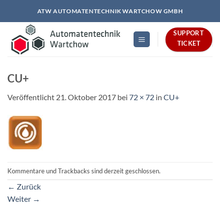
Zum
ATW AUTOMATENTECHNIK WARTCHOW GMBH
Inhalt
springen
SUPPORT
TICKET
CU+
Veröffentlicht
21. Oktober 2017
bei
72 × 72
in
CU+
Kommentare und Trackbacks sind derzeit geschlossen.
←
Zurück
Weiter
→