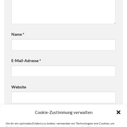
Name
*
E-Mail-Adresse
*
Website
Cookie-Zustimmung verwalten
Ja, füge mich zu der Mailingliste hinzu!
Um dir ein optimales Erlebnis zu bieten, verwenden wir Technologien wie Cookies, um
Are you human? Please solve: