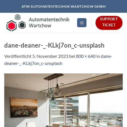
Zum
ATW AUTOMATENTECHNIK WARTCHOW GMBH
Inhalt
springen
SUPPORT
TICKET
dane-deaner-_-KLkj7on_c-unsplash
Veröffentlicht
5. November 2023
bei
800 × 640
in
dane-
deaner-_-KLkj7on_c-unsplash