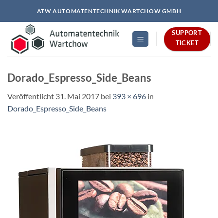
Zum
ATW AUTOMATENTECHNIK WARTCHOW GMBH
Inhalt
springen
SUPPORT
TICKET
Dorado_Espresso_Side_Beans
Veröffentlicht
31. Mai 2017
bei
393 × 696
in
Dorado_Espresso_Side_Beans