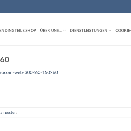
ENDINGTEILE SHOP
ÜBER UNS…
DIENSTLEISTUNGEN
COOKIE-
×60
rocoin-web-300×60-150×60
ar posten
.