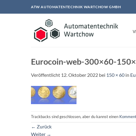
Zum
ATW AUTOMATENTECHNIK WARTCHOW GMBH
Inhalt
springen
V
Eurocoin-web-300×60-150
Veröffentlicht
12. Oktober 2022
bei
150 × 60
in
Eu
Trackbacks sind geschlossen, aber du kannst einen
Komment
←
Zurück
Weiter
→