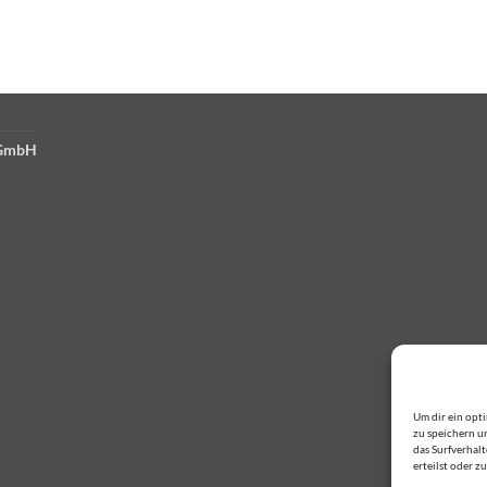
 GmbH
Um dir ein opt
zu speichern u
das Surfverhal
erteilst oder 