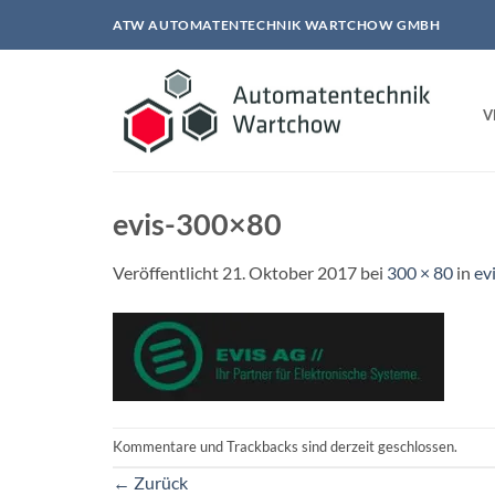
Zum
ATW AUTOMATENTECHNIK WARTCHOW GMBH
Inhalt
springen
V
evis-300×80
Veröffentlicht
21. Oktober 2017
bei
300 × 80
in
ev
Kommentare und Trackbacks sind derzeit geschlossen.
←
Zurück