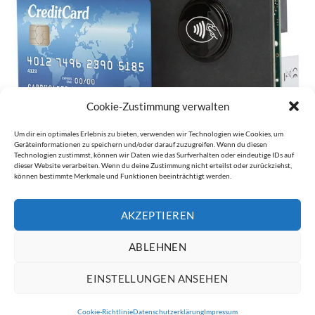
Cookie-Zustimmung verwalten
Um dir ein optimales Erlebnis zu bieten, verwenden wir Technologien wie Cookies, um
Geräteinformationen zu speichern und/oder darauf zuzugreifen. Wenn du diesen
Technologien zustimmst, können wir Daten wie das Surfverhalten oder eindeutige IDs auf
dieser Website verarbeiten. Wenn du deine Zustimmung nicht erteilst oder zurückziehst,
können bestimmte Merkmale und Funktionen beeinträchtigt werden.
Kommentare und Trackbacks sind derzeit geschlossen.
←
Zurück
AKZEPTIEREN
Weiter
→
ABLEHNEN
EINSTELLUNGEN ANSEHEN
IMPRESSUM
DATENSCHUTZERKLÄRUNG
Cookie-Richtlinie
Datenschutzerklärung
Impressum