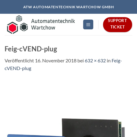
Zum
ATW AUTOMATENTECHNIK WARTCHOW GMBH
Inhalt
springen
SUPPORT
TICKET
Feig-cVEND-plug
Veröffentlicht
16. November 2018
bei
632 × 632
in
Feig-
cVEND-plug