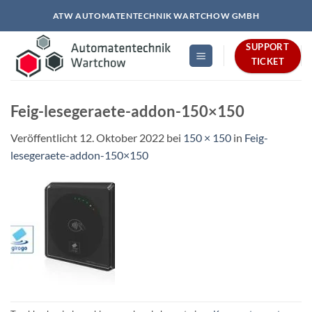
Zum
ATW AUTOMATENTECHNIK WARTCHOW GMBH
Inhalt
springen
SUPPORT
TICKET
Feig-lesegeraete-addon-150×150
Veröffentlicht
12. Oktober 2022
bei
150 × 150
in
Feig-
lesegeraete-addon-150×150