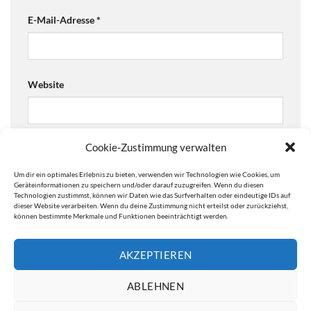
E-Mail-Adresse
*
Website
Cookie-Zustimmung verwalten
Ja, füge mich zu der Mailingliste hinzu!
Um dir ein optimales Erlebnis zu bieten, verwenden wir Technologien wie Cookies, um
Are you human? Please solve:
Geräteinformationen zu speichern und/oder darauf zuzugreifen. Wenn du diesen
Technologien zustimmst, können wir Daten wie das Surfverhalten oder eindeutige IDs auf
dieser Website verarbeiten. Wenn du deine Zustimmung nicht erteilst oder zurückziehst,
können bestimmte Merkmale und Funktionen beeinträchtigt werden.
AKZEPTIEREN
ABLEHNEN