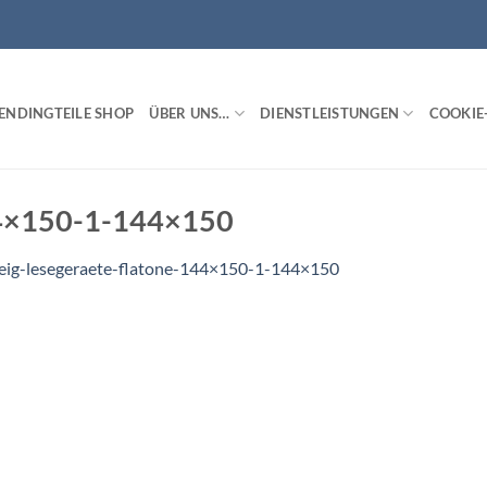
ENDINGTEILE SHOP
ÜBER UNS…
DIENSTLEISTUNGEN
COOKIE-
144×150-1-144×150
eig-lesegeraete-flatone-144×150-1-144×150