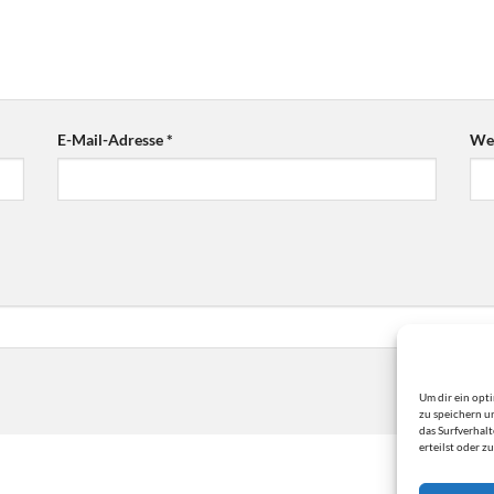
E-Mail-Adresse
*
Web
Um dir ein opt
zu speichern u
das Surfverhal
erteilst oder 