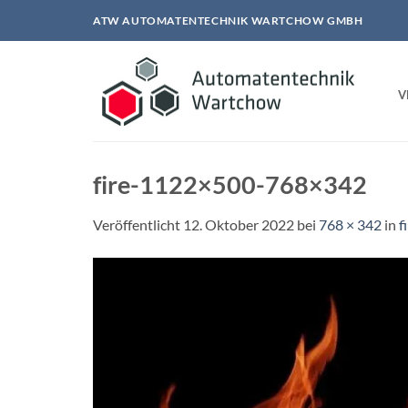
Zum
ATW AUTOMATENTECHNIK WARTCHOW GMBH
Inhalt
springen
V
fire-1122×500-768×342
Veröffentlicht
12. Oktober 2022
bei
768 × 342
in
f