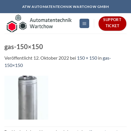
Zum
ATW AUTOMATENTECHNIK WARTCHOW GMBH
Inhalt
springen
SUPPORT
TICKET
gas-150×150
Veröffentlicht
12. Oktober 2022
bei
150 × 150
in
gas-
150×150