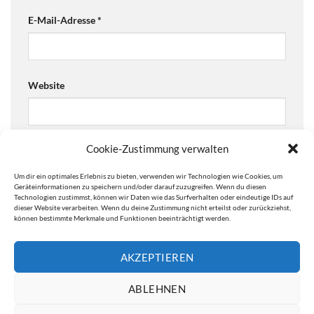
E-Mail-Adresse
*
Website
Cookie-Zustimmung verwalten
Ja, füge mich zu der Mailingliste hinzu!
Um dir ein optimales Erlebnis zu bieten, verwenden wir Technologien wie Cookies, um
Are you human? Please solve:
Geräteinformationen zu speichern und/oder darauf zuzugreifen. Wenn du diesen
Technologien zustimmst, können wir Daten wie das Surfverhalten oder eindeutige IDs auf
dieser Website verarbeiten. Wenn du deine Zustimmung nicht erteilst oder zurückziehst,
können bestimmte Merkmale und Funktionen beeinträchtigt werden.
AKZEPTIEREN
ABLEHNEN