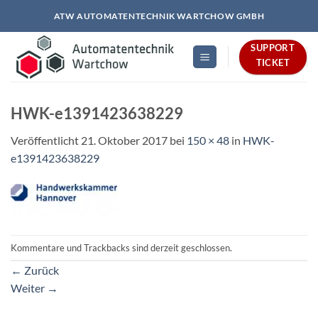
Zum
ATW AUTOMATENTECHNIK WARTCHOW GMBH
Inhalt
springen
SUPPORT
TICKET
HWK-e1391423638229
Veröffentlicht
21. Oktober 2017
bei
150 × 48
in
HWK-
e1391423638229
Kommentare und Trackbacks sind derzeit geschlossen.
←
Zurück
Weiter
→