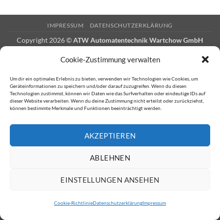
IMPRESSUM
DATENSCHUTZERKLÄRUNG
Copyright 2026 ©
ATW Automatentechnik Wartchow GmbH
Cookie-Zustimmung verwalten
Um dir ein optimales Erlebnis zu bieten, verwenden wir Technologien wie Cookies, um
Geräteinformationen zu speichern und/oder darauf zuzugreifen. Wenn du diesen
Technologien zustimmst, können wir Daten wie das Surfverhalten oder eindeutige IDs auf
dieser Website verarbeiten. Wenn du deine Zustimmung nicht erteilst oder zurückziehst,
können bestimmte Merkmale und Funktionen beeinträchtigt werden.
AKZEPTIEREN
ABLEHNEN
EINSTELLUNGEN ANSEHEN
Cookie-Richtlinie
Datenschutzerklärung
Impressum