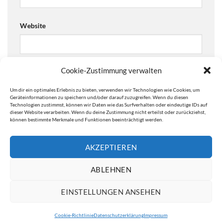
Website
Cookie-Zustimmung verwalten
Ja, füge mich zu der Mailingliste hinzu!
Um dir ein optimales Erlebnis zu bieten, verwenden wir Technologien wie Cookies, um
Are you human? Please solve:
Geräteinformationen zu speichern und/oder darauf zuzugreifen. Wenn du diesen
Technologien zustimmst, können wir Daten wie das Surfverhalten oder eindeutige IDs auf
dieser Website verarbeiten. Wenn du deine Zustimmung nicht erteilst oder zurückziehst,
können bestimmte Merkmale und Funktionen beeinträchtigt werden.
AKZEPTIEREN
ABLEHNEN
EINSTELLUNGEN ANSEHEN
IMPRESSUM
DATENSCHUTZERKLÄRUNG
Cookie-Richtlinie
Datenschutzerklärung
Impressum
Copyright 2026 ©
ATW Automatentechnik Wartchow GmbH