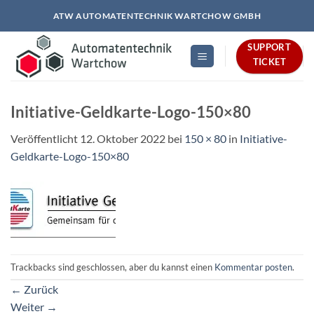
Zum
ATW AUTOMATENTECHNIK WARTCHOW GMBH
Inhalt
springen
SUPPORT
TICKET
Initiative-Geldkarte-Logo-150×80
Veröffentlicht
12. Oktober 2022
bei
150 × 80
in
Initiative-
Geldkarte-Logo-150×80
Trackbacks sind geschlossen, aber du kannst einen
Kommentar posten
.
←
Zurück
Weiter
→