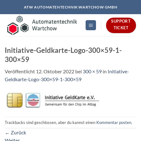
Zum
ATW AUTOMATENTECHNIK WARTCHOW GMBH
Inhalt
springen
SUPPORT
TICKET
Initiative-Geldkarte-Logo-300×59-1-
300×59
Veröffentlicht
12. Oktober 2022
bei
300 × 59
in
Initiative-
Geldkarte-Logo-300×59-1-300×59
Trackbacks sind geschlossen, aber du kannst einen
Kommentar posten
.
←
Zurück
Weiter
→