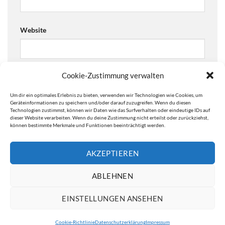
Website
Cookie-Zustimmung verwalten
Ja, füge mich zu der Mailingliste hinzu!
Um dir ein optimales Erlebnis zu bieten, verwenden wir Technologien wie Cookies, um
Are you human? Please solve:
Geräteinformationen zu speichern und/oder darauf zuzugreifen. Wenn du diesen
Technologien zustimmst, können wir Daten wie das Surfverhalten oder eindeutige IDs auf
dieser Website verarbeiten. Wenn du deine Zustimmung nicht erteilst oder zurückziehst,
können bestimmte Merkmale und Funktionen beeinträchtigt werden.
AKZEPTIEREN
ABLEHNEN
EINSTELLUNGEN ANSEHEN
IMPRESSUM
DATENSCHUTZERKLÄRUNG
Cookie-Richtlinie
Datenschutzerklärung
Impressum