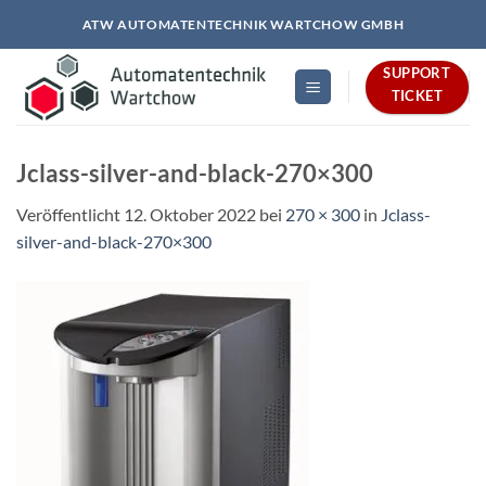
Zum
ATW AUTOMATENTECHNIK WARTCHOW GMBH
Inhalt
springen
SUPPORT
TICKET
Jclass-silver-and-black-270×300
Veröffentlicht
12. Oktober 2022
bei
270 × 300
in
Jclass-
silver-and-black-270×300