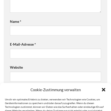
Name
*
E-Mail-Adresse
*
Website
Cookie-Zustimmung verwalten
Ja, füge mich zu der Mailingliste hinzu!
Um dir ein optimales Erlebnis zu bieten, verwenden wir Technologien wie Cookies, um
Are you human? Please solve:
Geräteinformationen zu speichern und/oder darauf zuzugreifen. Wenn du diesen
Technologien zustimmst, können wir Daten wie das Surfverhalten oder eindeutige IDs auf
dieser Website verarbeiten. Wenn du deine Zustimmung nicht erteilst oder zurückziehst,