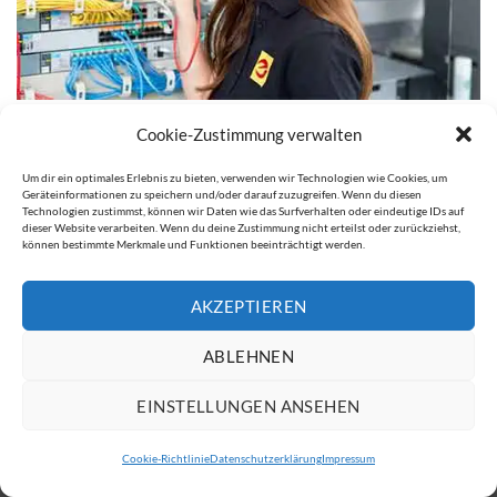
Cookie-Zustimmung verwalten
Kommentare und Trackbacks sind derzeit geschlossen.
←
Zurück
Um dir ein optimales Erlebnis zu bieten, verwenden wir Technologien wie Cookies, um
Geräteinformationen zu speichern und/oder darauf zuzugreifen. Wenn du diesen
Weiter
→
Technologien zustimmst, können wir Daten wie das Surfverhalten oder eindeutige IDs auf
dieser Website verarbeiten. Wenn du deine Zustimmung nicht erteilst oder zurückziehst,
können bestimmte Merkmale und Funktionen beeinträchtigt werden.
AKZEPTIEREN
IMPRESSUM
DATENSCHUTZERKLÄRUNG
Copyright 2026 ©
ATW Automatentechnik Wartchow GmbH
ABLEHNEN
EINSTELLUNGEN ANSEHEN
Cookie-Richtlinie
Datenschutzerklärung
Impressum