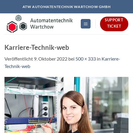
Zum
ATW AUTOMATENTECHNIK WARTCHOW GMBH
Inhalt
springen
SUPPORT
TICKET
Karriere-Technik-web
Veröffentlicht
9. Oktober 2022
bei
500 × 333
in
Karriere-
Technik-web