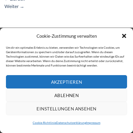
Weiter
→
IMPRESSUM
DATENSCHUTZERKLÄRUNG
Cookie-Zustimmung verwalten
Copyright 2026 ©
ATW Automatentechnik Wartchow GmbH
Um dir ein optimales Erlebnis zu bieten, verwenden wir Technologien wie Cookies, um
Geräteinformationen zu speichern und/oder darauf zuzugreifen. Wenn du diesen
Technologien zustimmst, können wir Daten wie das Surfverhalten oder eindeutige IDs auf
dieser Website verarbeiten. Wenn du deine Zustimmung nicht erteilst oder zurückziehst,
können bestimmte Merkmale und Funktionen beeinträchtigt werden.
AKZEPTIEREN
ABLEHNEN
EINSTELLUNGEN ANSEHEN
Cookie-Richtlinie
Datenschutzerklärung
Impressum