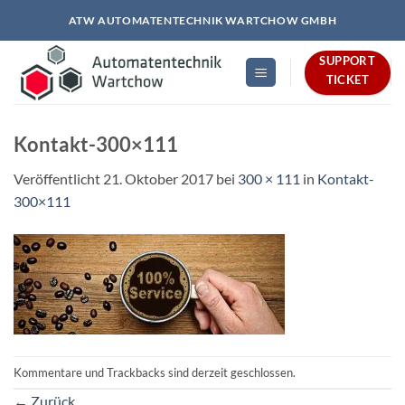
Zum
ATW AUTOMATENTECHNIK WARTCHOW GMBH
Inhalt
springen
SUPPORT
TICKET
Kontakt-300×111
Veröffentlicht
21. Oktober 2017
bei
300 × 111
in
Kontakt-
300×111
Kommentare und Trackbacks sind derzeit geschlossen.
←
Zurück