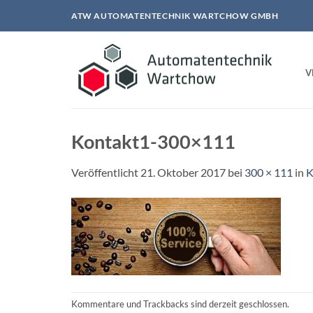
Zum
ATW AUTOMATENTECHNIK WARTCHOW GMBH
Inhalt
springen
V
Kontakt1-300×111
Veröffentlicht
21. Oktober 2017
bei
300 × 111
in
K
Kommentare und Trackbacks sind derzeit geschlossen.