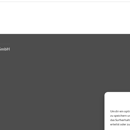
 GmbH
Um dir ein opt
zu speichern u
das Surfverhal
erteilst oder 