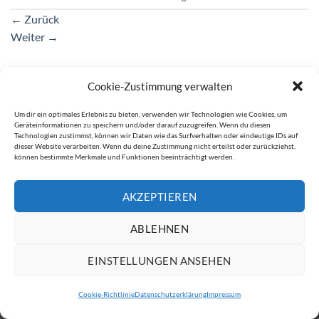
←
Zurück
Weiter
→
Cookie-Zustimmung verwalten
IMPRESSUM
DATENSCHUTZERKLÄRUNG
Um dir ein optimales Erlebnis zu bieten, verwenden wir Technologien wie Cookies, um
Copyright 2026 ©
ATW Automatentechnik Wartchow GmbH
Geräteinformationen zu speichern und/oder darauf zuzugreifen. Wenn du diesen
Technologien zustimmst, können wir Daten wie das Surfverhalten oder eindeutige IDs auf
dieser Website verarbeiten. Wenn du deine Zustimmung nicht erteilst oder zurückziehst,
können bestimmte Merkmale und Funktionen beeinträchtigt werden.
AKZEPTIEREN
ABLEHNEN
EINSTELLUNGEN ANSEHEN
Cookie-Richtlinie
Datenschutzerklärung
Impressum