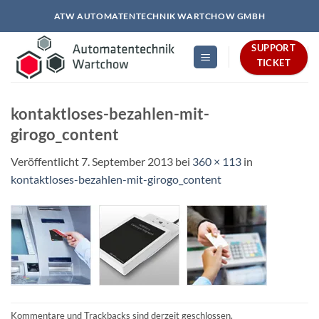
Zum
ATW AUTOMATENTECHNIK WARTCHOW GMBH
Inhalt
springen
SUPPORT
TICKET
kontaktloses-bezahlen-mit-
girogo_content
Veröffentlicht
7. September 2013
bei
360 × 113
in
kontaktloses-bezahlen-mit-girogo_content
Kommentare und Trackbacks sind derzeit geschlossen.