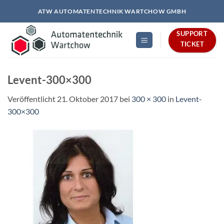
Zum
ATW AUTOMATENTECHNIK WARTCHOW GMBH
Inhalt
springen
SUPPORT
TICKET
Levent-300×300
Veröffentlicht
21. Oktober 2017
bei
300 × 300
in
Levent-
300×300