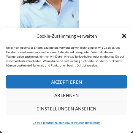
Cookie-Zustimmung verwalten
Kommentare und Trackbacks sind derzeit geschlossen.
Um dir ein optimales Erlebnis zu bieten, verwenden wir Technologien wie Cookies, um
Geräteinformationen zu speichern und/oder darauf zuzugreifen. Wenn du diesen
←
Zurück
Technologien zustimmst, können wir Daten wie das Surfverhalten oder eindeutige IDs auf
dieser Website verarbeiten. Wenn du deine Zustimmung nicht erteilst oder zurückziehst,
Weiter
→
können bestimmte Merkmale und Funktionen beeinträchtigt werden.
AKZEPTIEREN
IMPRESSUM
DATENSCHUTZERKLÄRUNG
ABLEHNEN
Copyright 2026 ©
ATW Automatentechnik Wartchow GmbH
EINSTELLUNGEN ANSEHEN
Cookie-Richtlinie
Datenschutzerklärung
Impressum