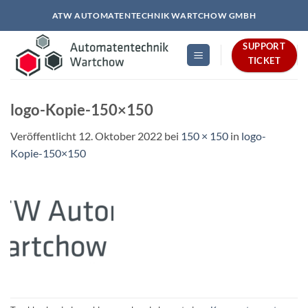
Zum
ATW AUTOMATENTECHNIK WARTCHOW GMBH
Inhalt
springen
SUPPORT
TICKET
logo-Kopie-150×150
Veröffentlicht
12. Oktober 2022
bei
150 × 150
in
logo-
Kopie-150×150