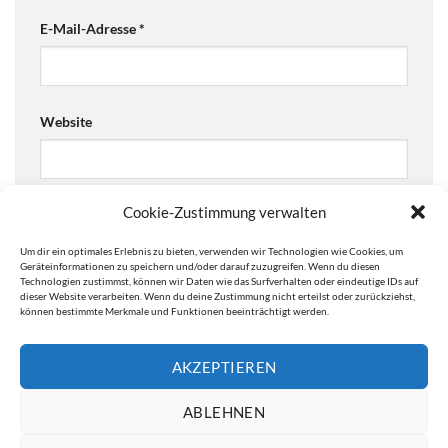
E-Mail-Adresse
*
Website
Cookie-Zustimmung verwalten
Ja, füge mich zu der Mailingliste hinzu!
Um dir ein optimales Erlebnis zu bieten, verwenden wir Technologien wie Cookies, um
Are you human? Please solve:
Geräteinformationen zu speichern und/oder darauf zuzugreifen. Wenn du diesen
Technologien zustimmst, können wir Daten wie das Surfverhalten oder eindeutige IDs auf
dieser Website verarbeiten. Wenn du deine Zustimmung nicht erteilst oder zurückziehst,
können bestimmte Merkmale und Funktionen beeinträchtigt werden.
AKZEPTIEREN
ABLEHNEN