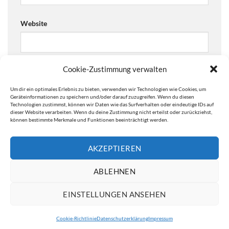
Website
Cookie-Zustimmung verwalten
Ja, füge mich zu der Mailingliste hinzu!
Um dir ein optimales Erlebnis zu bieten, verwenden wir Technologien wie Cookies, um
Are you human? Please solve:
Geräteinformationen zu speichern und/oder darauf zuzugreifen. Wenn du diesen
Technologien zustimmst, können wir Daten wie das Surfverhalten oder eindeutige IDs auf
dieser Website verarbeiten. Wenn du deine Zustimmung nicht erteilst oder zurückziehst,
können bestimmte Merkmale und Funktionen beeinträchtigt werden.
AKZEPTIEREN
ABLEHNEN
EINSTELLUNGEN ANSEHEN
IMPRESSUM
DATENSCHUTZERKLÄRUNG
Cookie-Richtlinie
Datenschutzerklärung
Impressum
Copyright 2026 ©
ATW Automatentechnik Wartchow GmbH