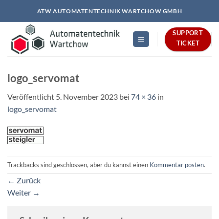
Zum
ATW AUTOMATENTECHNIK WARTCHOW GMBH
Inhalt
springen
SUPPORT
TICKET
logo_servomat
Veröffentlicht
5. November 2023
bei
74 × 36
in
logo_servomat
Trackbacks sind geschlossen, aber du kannst einen
Kommentar posten
.
←
Zurück
Weiter
→