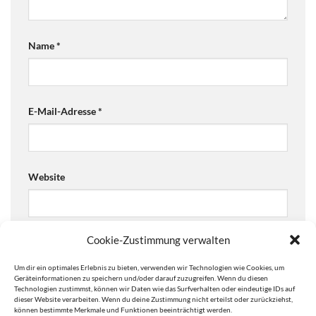
Name
*
E-Mail-Adresse
*
Website
Cookie-Zustimmung verwalten
Ja, füge mich zu der Mailingliste hinzu!
Um dir ein optimales Erlebnis zu bieten, verwenden wir Technologien wie Cookies, um
Are you human? Please solve:
Geräteinformationen zu speichern und/oder darauf zuzugreifen. Wenn du diesen
Technologien zustimmst, können wir Daten wie das Surfverhalten oder eindeutige IDs auf
dieser Website verarbeiten. Wenn du deine Zustimmung nicht erteilst oder zurückziehst,
können bestimmte Merkmale und Funktionen beeinträchtigt werden.