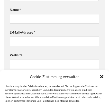
Name
*
E-Mail-Adresse
*
Website
Cookie-Zustimmung verwalten
Ja, füge mich zu der Mailingliste hinzu!
Um dir ein optimales Erlebnis zu bieten, verwenden wir Technologien wie Cookies, um
Are you human? Please solve:
Geräteinformationen zu speichern und/oder darauf zuzugreifen. Wenn du diesen
Technologien zustimmst, können wir Daten wie das Surfverhalten oder eindeutige IDs auf
dieser Website verarbeiten. Wenn du deine Zustimmung nicht erteilst oder zurückziehst,
können bestimmte Merkmale und Funktionen beeinträchtigt werden.