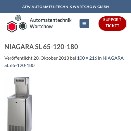
Zum
ATW AUTOMATENTECHNIK WARTCHOW GMBH
Inhalt
springen
SUPPORT
TICKET
NIAGARA SL 65-120-180
Veröffentlicht
20. Oktober 2013
bei
100 × 216
in
NIAGARA
SL 65-120-180