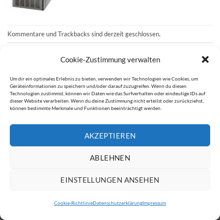
Kommentare und Trackbacks sind derzeit geschlossen.
←
Zurück
Cookie-Zustimmung verwalten
Weiter
→
Um dir ein optimales Erlebnis zu bieten, verwenden wir Technologien wie Cookies, um
Geräteinformationen zu speichern und/oder darauf zuzugreifen. Wenn du diesen
Technologien zustimmst, können wir Daten wie das Surfverhalten oder eindeutige IDs auf
dieser Website verarbeiten. Wenn du deine Zustimmung nicht erteilst oder zurückziehst,
IMPRESSUM
DATENSCHUTZERKLÄRUNG
können bestimmte Merkmale und Funktionen beeinträchtigt werden.
Copyright 2026 ©
ATW Automatentechnik Wartchow GmbH
AKZEPTIEREN
ABLEHNEN
EINSTELLUNGEN ANSEHEN
Cookie-Richtlinie
Datenschutzerklärung
Impressum