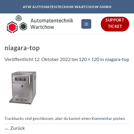
Zum
ATW AUTOMATENTECHNIK WARTCHOW GMBH
Inhalt
springen
SUPPORT
TICKET
niagara-top
Veröffentlicht
12. Oktober 2022
bei
120 × 120
in
niagara-top
Trackbacks sind geschlossen, aber du kannst einen
Kommentar posten
.
←
Zurück