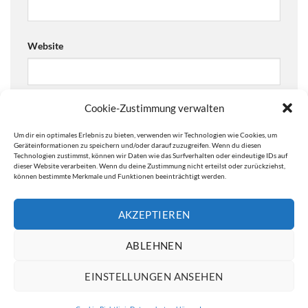
Website
Cookie-Zustimmung verwalten
Ja, füge mich zu der Mailingliste hinzu!
Um dir ein optimales Erlebnis zu bieten, verwenden wir Technologien wie Cookies, um
Are you human? Please solve:
Geräteinformationen zu speichern und/oder darauf zuzugreifen. Wenn du diesen
Technologien zustimmst, können wir Daten wie das Surfverhalten oder eindeutige IDs auf
dieser Website verarbeiten. Wenn du deine Zustimmung nicht erteilst oder zurückziehst,
können bestimmte Merkmale und Funktionen beeinträchtigt werden.
AKZEPTIEREN
ABLEHNEN
EINSTELLUNGEN ANSEHEN
IMPRESSUM
DATENSCHUTZERKLÄRUNG