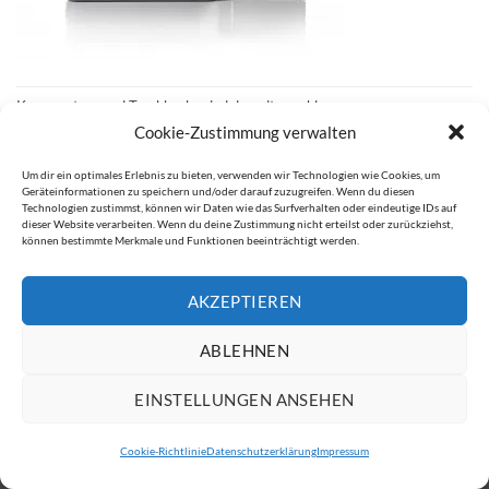
Kommentare und Trackbacks sind derzeit geschlossen.
Cookie-Zustimmung verwalten
←
Zurück
Weiter
→
Um dir ein optimales Erlebnis zu bieten, verwenden wir Technologien wie Cookies, um
Geräteinformationen zu speichern und/oder darauf zuzugreifen. Wenn du diesen
Technologien zustimmst, können wir Daten wie das Surfverhalten oder eindeutige IDs auf
dieser Website verarbeiten. Wenn du deine Zustimmung nicht erteilst oder zurückziehst,
können bestimmte Merkmale und Funktionen beeinträchtigt werden.
IMPRESSUM
DATENSCHUTZERKLÄRUNG
AKZEPTIEREN
Copyright 2026 ©
ATW Automatentechnik Wartchow GmbH
ABLEHNEN
EINSTELLUNGEN ANSEHEN
Cookie-Richtlinie
Datenschutzerklärung
Impressum