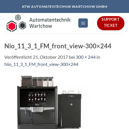
Zum
ATW AUTOMATENTECHNIK WARTCHOW GMBH
Inhalt
springen
SUPPORT
TICKET
Nio_11_3_1_FM_front_view-300×244
Veröffentlicht
21. Oktober 2017
bei
300 × 244
in
Nio_11_3_1_FM_front_view-300×244