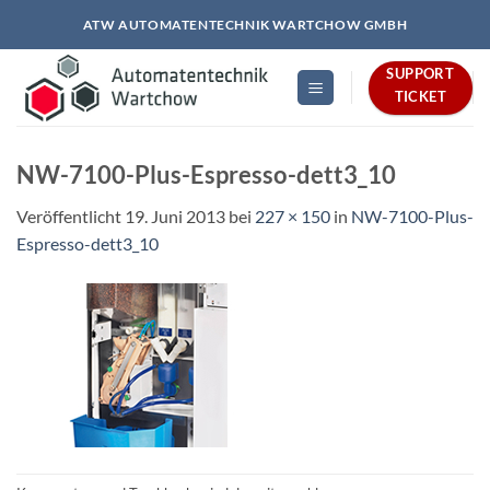
Zum
ATW AUTOMATENTECHNIK WARTCHOW GMBH
Inhalt
springen
SUPPORT
TICKET
NW-7100-Plus-Espresso-dett3_10
Veröffentlicht
19. Juni 2013
bei
227 × 150
in
NW-7100-Plus-
Espresso-dett3_10