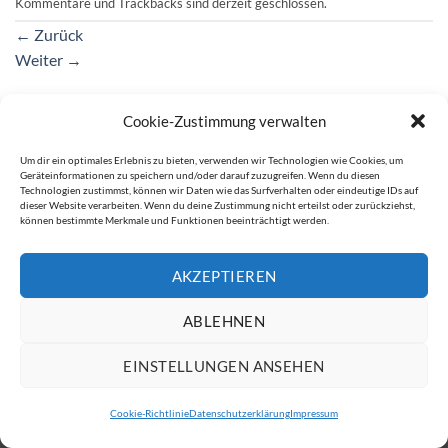
Kommentare und Trackbacks sind derzeit geschlossen.
←
Zurück
Weiter
→
Cookie-Zustimmung verwalten
IMPRESSUM
DATENSCHUTZERKLÄRUNG
Um dir ein optimales Erlebnis zu bieten, verwenden wir Technologien wie Cookies, um
Geräteinformationen zu speichern und/oder darauf zuzugreifen. Wenn du diesen
Copyright 2026 ©
ATW Automatentechnik Wartchow GmbH
Technologien zustimmst, können wir Daten wie das Surfverhalten oder eindeutige IDs auf
dieser Website verarbeiten. Wenn du deine Zustimmung nicht erteilst oder zurückziehst,
können bestimmte Merkmale und Funktionen beeinträchtigt werden.
AKZEPTIEREN
ABLEHNEN
EINSTELLUNGEN ANSEHEN
Cookie-Richtlinie
Datenschutzerklärung
Impressum