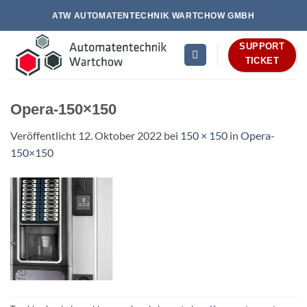
Zum
ATW AUTOMATENTECHNIK WARTCHOW GMBH
Inhalt
springen
SUPPORT
TICKET
Opera-150×150
Veröffentlicht
12. Oktober 2022
bei
150 × 150
in
Opera-
150×150