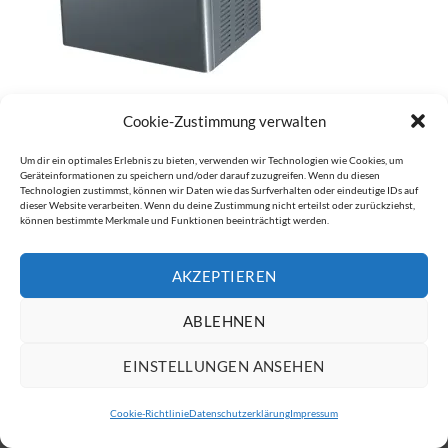
Cookie-Zustimmung verwalten
Kommentare und Trackbacks sind derzeit geschlossen.
←
Zurück
Um dir ein optimales Erlebnis zu bieten, verwenden wir Technologien wie Cookies, um
Geräteinformationen zu speichern und/oder darauf zuzugreifen. Wenn du diesen
Weiter
→
Technologien zustimmst, können wir Daten wie das Surfverhalten oder eindeutige IDs auf
dieser Website verarbeiten. Wenn du deine Zustimmung nicht erteilst oder zurückziehst,
können bestimmte Merkmale und Funktionen beeinträchtigt werden.
AKZEPTIEREN
IMPRESSUM
DATENSCHUTZERKLÄRUNG
Copyright 2026 ©
ATW Automatentechnik Wartchow GmbH
ABLEHNEN
EINSTELLUNGEN ANSEHEN
Cookie-Richtlinie
Datenschutzerklärung
Impressum