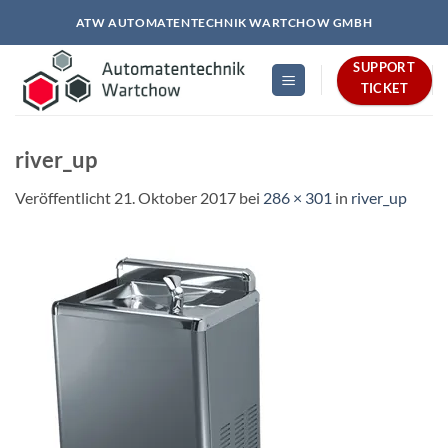
Zum
ATW AUTOMATENTECHNIK WARTCHOW GMBH
Inhalt
springen
SUPPORT
TICKET
river_up
Veröffentlicht
21. Oktober 2017
bei
286 × 301
in
river_up