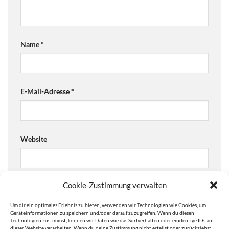
Name
*
E-Mail-Adresse
*
Website
Cookie-Zustimmung verwalten
Ja, füge mich zu der Mailingliste hinzu!
Um dir ein optimales Erlebnis zu bieten, verwenden wir Technologien wie Cookies, um
Are you human? Please solve:
Geräteinformationen zu speichern und/oder darauf zuzugreifen. Wenn du diesen
Technologien zustimmst, können wir Daten wie das Surfverhalten oder eindeutige IDs auf
dieser Website verarbeiten. Wenn du deine Zustimmung nicht erteilst oder zurückziehst,