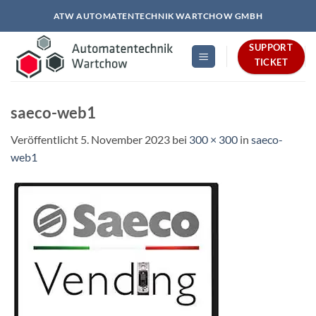
Zum
ATW AUTOMATENTECHNIK WARTCHOW GMBH
Inhalt
springen
SUPPORT
TICKET
saeco-web1
Veröffentlicht
5. November 2023
bei
300 × 300
in
saeco-
web1