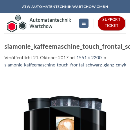
Zum
ATW AUTOMATENTECHNIK WARTCHOW GMBH
Inhalt
springen
SUPPORT
TICKET
siamonie_kaffeemaschine_touch_frontal_
Veröffentlicht
21. Oktober 2017
bei
1551 × 2200
in
siamonie_kaffeemaschine_touch_frontal_schwarz_glanz_cmyk