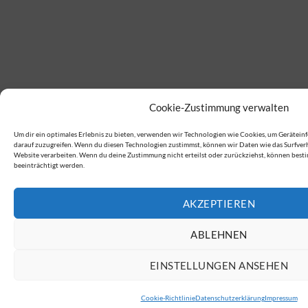
Cookie-Zustimmung verwalten
Um dir ein optimales Erlebnis zu bieten, verwenden wir Technologien wie Cookies, um Gerätei
darauf zuzugreifen. Wenn du diesen Technologien zustimmst, können wir Daten wie das Surfverha
Website verarbeiten. Wenn du deine Zustimmung nicht erteilst oder zurückziehst, können be
beeinträchtigt werden.
AKZEPTIEREN
ABLEHNEN
EINSTELLUNGEN ANSEHEN
Cookie-Richtlinie
Datenschutzerklärung
Impressum