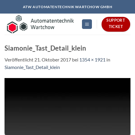
Zum
ATW AUTOMATENTECHNIK WARTCHOW GMBH
Inhalt
springen
SUPPORT
TICKET
Siamonie_Tast_Detail_klein
Veröffentlicht
21. Oktober 2017
bei
1354 × 1921
in
Siamonie_Tast_Detail_klein