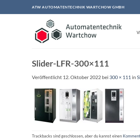
Zum
ATW AUTOMATENTECHNIK WARTCHOW GMBH
Inhalt
springen
V
Slider-LFR-300×111
Veröffentlicht
12. Oktober 2022
bei
300 × 111
in
S
Trackbacks sind geschlossen, aber du kannst einen
Komment