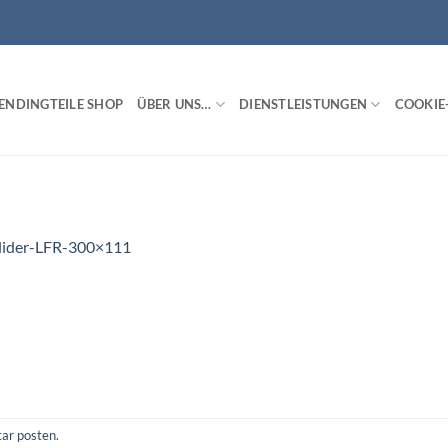
ENDINGTEILE SHOP
ÜBER UNS…
DIENSTLEISTUNGEN
COOKIE-
lider-LFR-300×111
ar posten
.