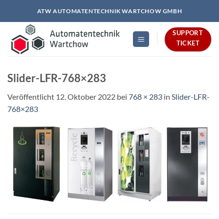
Zum
ATW AUTOMATENTECHNIK WARTCHOW GMBH
Inhalt
springen
SUPPORT
TICKET
Slider-LFR-768×283
Veröffentlicht
12. Oktober 2022
bei
768 × 283
in
Slider-LFR-
768×283