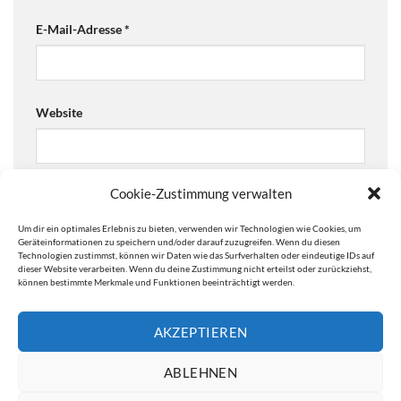
E-Mail-Adresse
*
Website
Cookie-Zustimmung verwalten
Ja, füge mich zu der Mailingliste hinzu!
Um dir ein optimales Erlebnis zu bieten, verwenden wir Technologien wie Cookies, um
Are you human? Please solve:
Geräteinformationen zu speichern und/oder darauf zuzugreifen. Wenn du diesen
Technologien zustimmst, können wir Daten wie das Surfverhalten oder eindeutige IDs auf
dieser Website verarbeiten. Wenn du deine Zustimmung nicht erteilst oder zurückziehst,
können bestimmte Merkmale und Funktionen beeinträchtigt werden.
AKZEPTIEREN
ABLEHNEN